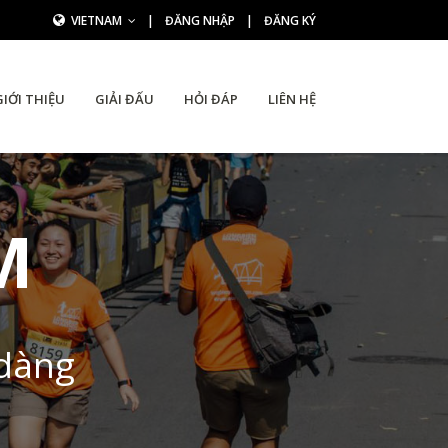
VIETNAM
|
ĐĂNG NHẬP
|
ĐĂNG KÝ
GIỚI THIỆU
GIẢI ĐẤU
HỎI ĐÁP
LIÊN HỆ
M
 dàng