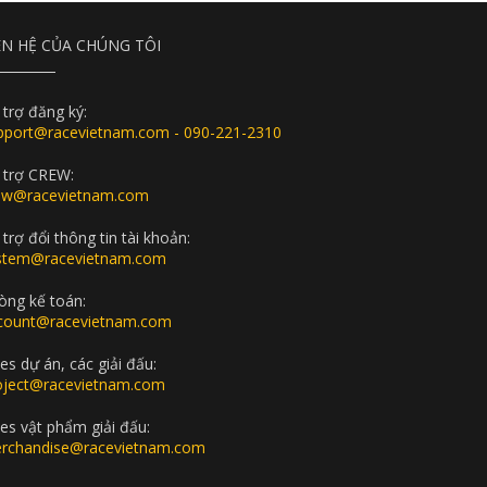
ÊN HỆ CỦA CHÚNG TÔI
 trợ đăng ký:
pport@racevietnam.com - 090-221-2310
 trợ CREW:
ew@racevietnam.com
trợ đổi thông tin tài khoản:
stem@racevietnam.com
òng kế toán:
count@racevietnam.com
es dự án, các giải đấu:
oject@racevietnam.com
les vật phẩm giải đấu:
rchandise@racevietnam.com