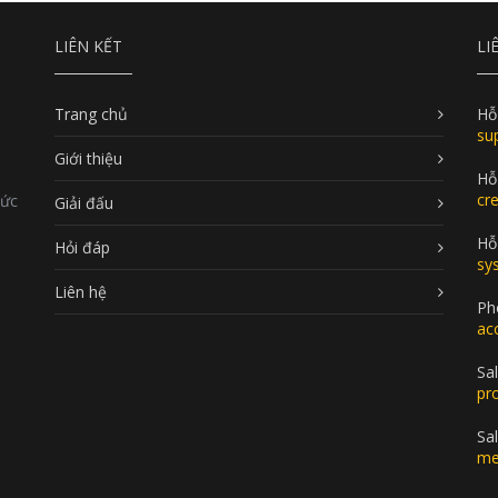
LIÊN KẾT
LI
Trang chủ
Hỗ
su
Giới thiệu
Hỗ
cr
Đức
Giải đấu
Hỗ 
Hỏi đáp
sy
Liên hệ
Ph
ac
Sal
pr
Sa
me