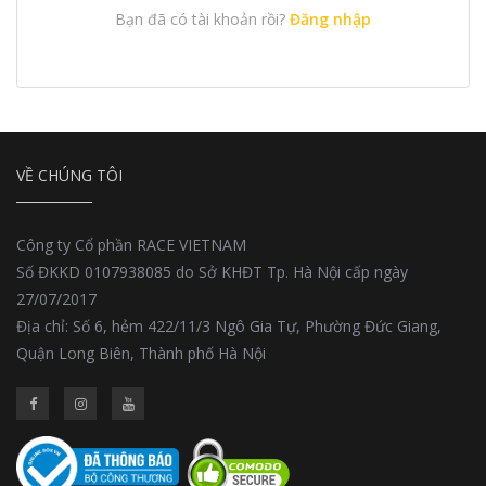
Bạn đã có tài khoản rồi?
Đăng nhập
VỀ CHÚNG TÔI
Công ty Cổ phần RACE VIETNAM
Số ĐKKD 0107938085 do Sở KHĐT Tp. Hà Nội cấp ngày
27/07/2017
Địa chỉ: Số 6, hẻm 422/11/3 Ngô Gia Tự, Phường Đức Giang,
Quận Long Biên, Thành phố Hà Nội